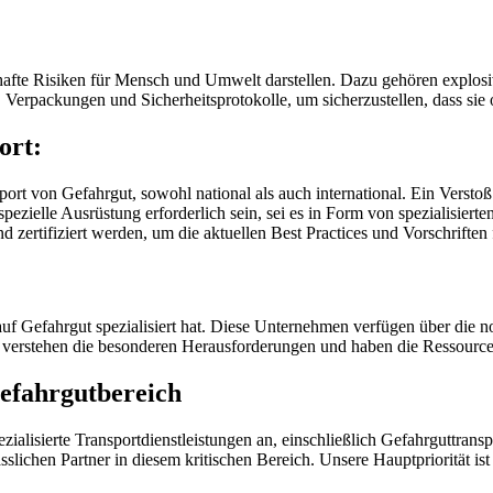
fte Risiken für Mensch und Umwelt darstellen. Dazu gehören explosiv
 Verpackungen und Sicherheitsprotokolle, um sicherzustellen, dass sie 
ort:
sport von Gefahrgut, sowohl national als auch international. Ein Versto
ezielle Ausrüstung erforderlich sein, sei es in Form von spezialisiert
d zertifiziert werden, um die aktuellen Best Practices und Vorschrift
h auf Gefahrgut spezialisiert hat. Diese Unternehmen verfügen über die
e verstehen die besonderen Herausforderungen und haben die Ressourc
efahrgutbereich
zialisierte Transportdienstleistungen an, einschließlich Gefahrguttrans
ichen Partner in diesem kritischen Bereich. Unsere Hauptpriorität ist d